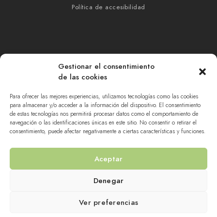
Política de accesibilidad
Gestionar el consentimiento
de las cookies
Para ofrecer las mejores experiencias, utilizamos tecnologías como las cookies
para almacenar y/o acceder a la información del dispositivo. El consentimiento
de estas tecnologías nos permitirá procesar datos como el comportamiento de
navegación o las identificaciones únicas en este sitio. No consentir o retirar el
consentimiento, puede afectar negativamente a ciertas características y funciones.
Aceptar
Denegar
IMPLEMENTADO POR
CUADRUPLE.COM
.
SOLUCIONES DE DISEÑO DE PÁGINAS WEB Y
Ver preferencias
TIENDAS ONLINE .